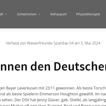
ll
Schwimmen
Rehasport
Physiotherapie
Verfasst von
Wasserfreunde Spandau 04
am
5. Mai 2024
nnen den Deutschen
en Bayer Leverkusen mit 23:11 gewonnen. Als beste Torsch
nd als beste Spielerin Emmerson Houghton gewählt. Im nac
ehen. Der DSV hat Jenny Glaser, geb. Stiefel, als langjähri
s junge Mutter oft zwischen Training, Pool und Betreuung v