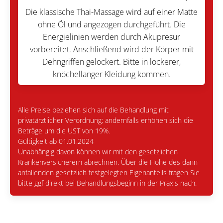
Die klassische Thai-Massage wird auf einer Matte
ohne Öl und angezogen durchgeführt. Die
Energielinien werden durch Akupresur
vorbereitet. Anschließend wird der Körper mit
Dehngriffen gelockert. Bitte in lockerer,
knöchellanger Kleidung kommen.
Alle Preise beziehen sich auf die Behandlung mit
privatärztlicher Verordnung; andernfalls erhöhen sich die
Beträge um die UST von 19%.
Gültigkeit ab 01.01.2024
Unabhängig davon können wir mit den gesetzlichen
Krankenversicherern abrechnen. Über die Höhe des dann
anfallenden gesetzlich festgelegten Eigenanteils fragen Sie
bitte ggf direkt bei Behandlungsbeginn in der Praxis nach.