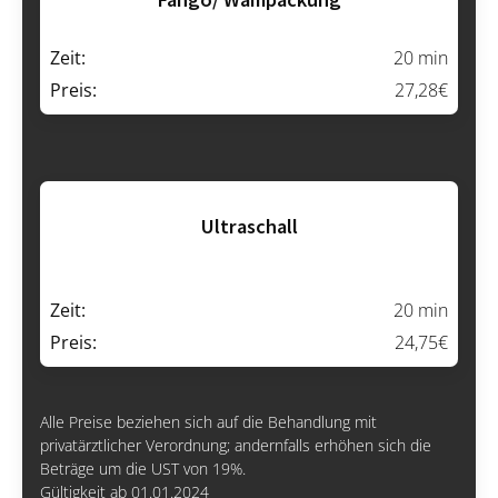
Zeit:
20 min
Preis:
27,28€
Ultraschall
Zeit:
20 min
Preis:
24,75€
Alle Preise beziehen sich auf die Behandlung mit
privatärztlicher Verordnung; andernfalls erhöhen sich die
Beträge um die UST von 19%.
Gültigkeit ab 01.01.2024