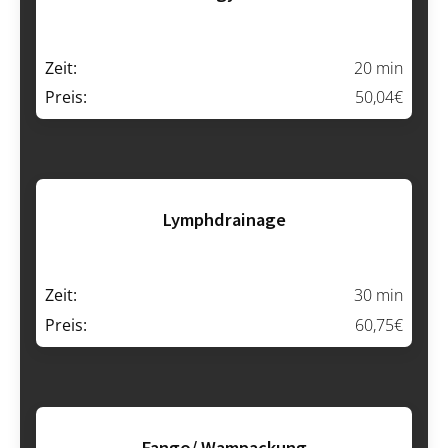
Zeit:
20 min
Preis:
50,04€
Lymphdrainage
Zeit:
30 min
Preis:
60,75€
Fango/ Wampackung