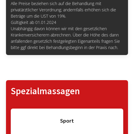
Alle Preise beziehen sich auf die Behandlung mit
privatärztlicher Verordnung; andernfalls erhöhen sich die
Beträge um die UST von 19%.
Gültigkeit ab 01.01.2024
Unabhängig davon können wir mit den gesetzlichen
Krankenversicherern abrechnen. Über die Höhe des dann
anfallenden gesetzlich festgelegten Eigenanteils fragen Sie
bitte ggf direkt bei Behandlungsbeginn in der Praxis nach.
Spezialmassagen
Sport