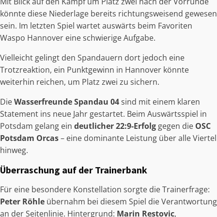
Mit Blick auf den Kampf um Platz zwei nach der Vorrunde
könnte diese Niederlage bereits richtungsweisend gewesen
sein. Im letzten Spiel wartet auswärts beim Favoriten
Waspo Hannover eine schwierige Aufgabe.
Vielleicht gelingt den Spandauern dort jedoch eine
Trotzreaktion, ein Punktgewinn in Hannover könnte
weiterhin reichen, um Platz zwei zu sichern.
Die
Wasserfreunde Spandau 04
sind mit einem klaren
Statement ins neue Jahr gestartet. Beim Auswärtsspiel in
Potsdam gelang ein
deutlicher 22:9-Erfolg
gegen die
OSC
Potsdam Orcas
– eine dominante Leistung über alle Viertel
hinweg.
Überraschung auf der Trainerbank
Für eine besondere Konstellation sorgte die Trainerfrage:
Peter Röhle
übernahm bei diesem Spiel die Verantwortung
an der Seitenlinie. Hintergrund:
Marin Restovic
,