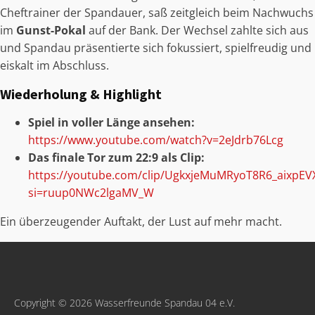
Cheftrainer der Spandauer, saß zeitgleich beim Nachwuchs
im
Gunst-Pokal
auf der Bank. Der Wechsel zahlte sich aus
und Spandau präsentierte sich fokussiert, spielfreudig und
eiskalt im Abschluss.
Wiederholung & Highlight
Spiel in voller Länge ansehen:
https://www.youtube.com/watch?v=2eJdrb76Lcg
Das finale Tor zum 22:9 als Clip:
https://youtube.com/clip/UgkxjeMuMRyoT8R6_aixpEV
si=ruup0NWc2lgaMV_W
Ein überzeugender Auftakt, der Lust auf mehr macht.
Copyright © 2026 Wasserfreunde Spandau 04 e.V.