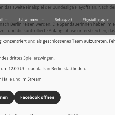
das zweite Finalspiel der Bundesliga Playoffs an. Nach de
ll
Schwimmen
Rehasport
Physiotherapie
 nach Berlin reisen werden. Die Spandauerinnen haben im er
eit und die kontrollierte Anfangsphase unterstreichen, dass 
g konzentriert und als geschlossenes Team aufzutreten. Fehl
es drittes Spiel erzwingen.
um 12:00 Uhr ebenfalls in Berlin stattfinden.
r Halle und im Stream.
fnen
Facebook öffnen