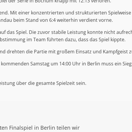
el der Serie in Bochum knapp mit 12:13 verloren.
nd. Mit einer konzentrierten und strukturierten Spielweise 
pandau beim Stand von 6:4 weiterhin verdient vorne.
f auf das Spiel. Die zuvor stabile Leistung konnte nicht a
e Abstimmung im Team führten dazu, dass das Spiel kippte.
d drehten die Partie mit großem Einsatz und Kampfgeist z
m kommenden Samstag um 14:00 Uhr in Berlin muss ein Sieg 
stung über die gesamte Spielzeit sein.
n Finalspiel in Berlin teilen wir