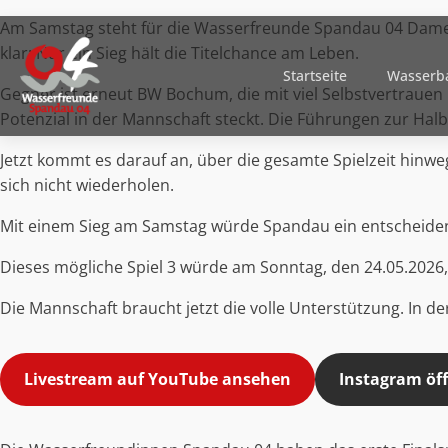
Am Samstag steht für die Wasserfreunde Spandau 04 Damen 
klar: Nur ein Sieg hält die Titelchance am Leben.
Startseite
Wasserba
Gegner ist erneut BW Bochum, die mit viel Selbstvertrauen
Potenzial in der Mannschaft steckt. Die Führungen zur Halbz
Jetzt kommt es darauf an, über die gesamte Spielzeit hinwe
sich nicht wiederholen.
Mit einem Sieg am Samstag würde Spandau ein entscheidend
Dieses mögliche Spiel 3 würde am Sonntag, den 24.05.2026, 
Die Mannschaft braucht jetzt die volle Unterstützung. In de
Livestream auf YouTube ansehen
Instagram öf