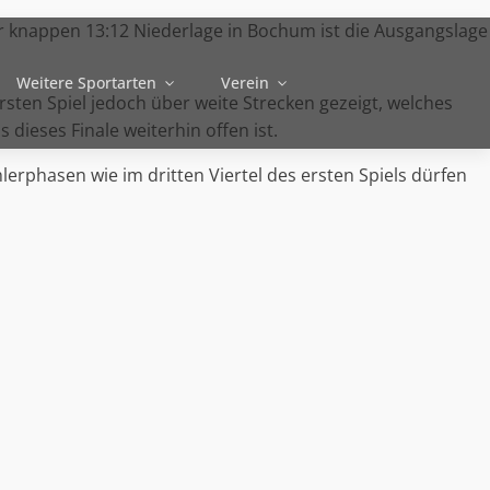
r knappen 13:12 Niederlage in Bochum ist die Ausgangslage
Weitere Sportarten
Verein
sten Spiel jedoch über weite Strecken gezeigt, welches
dieses Finale weiterhin offen ist.
erphasen wie im dritten Viertel des ersten Spiels dürfen