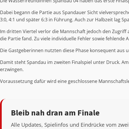
Die Wasserfreundinnen Spandau 04 haben das erste Finalspi
Dabei begann die Partie aus Spandauer Sicht vielverspreche
3:0, 4:1 und später 6:3 in Führung. Auch zur Halbzeit lag S
Im dritten Viertel verlor die Mannschaft jedoch den Zugrif
die Partie fand. Zu viele individuelle Fehler sowie fehlend
Die Gastgeberinnen nutzten diese Phase konsequent aus un
Damit steht Spandau im zweiten Finalspiel unter Druck. A
erzwingen.
Voraussetzung dafür wird eine geschlossene Mannschaftslei
Bleib nah dran am Finale
Alle Updates, Spielinfos und Eindrücke vom zweite